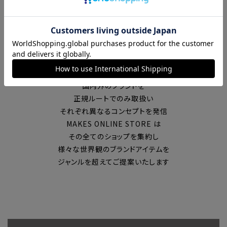
富山の中心エリアで現在7店舗の
セレクトショップを展開
国内外のブランドを
正規ルートでのみ取扱い
それぞれ異なるコンセプトを発信
MAKES ONLINE STORE は
その全てのショップを集約し
様々な世界観のブランドアイテムを
ジャンルを超えてご提案いたします