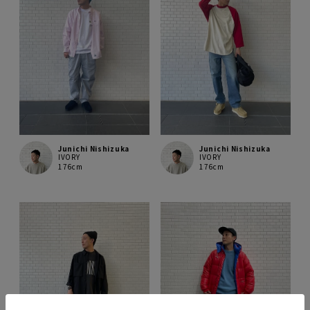
Junichi Nishizuka
Junichi Nishizuka
IVORY
IVORY
176cm
176cm