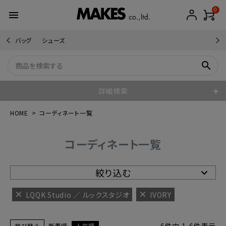
0
menu
バッグ
シューズ
search
詳細検索
HOME
コーディネート一覧
コーディネート一覧
絞り込む
LQQK Studio ／ ルックスタジオ
IVORY
並び替え
新着順
人気順