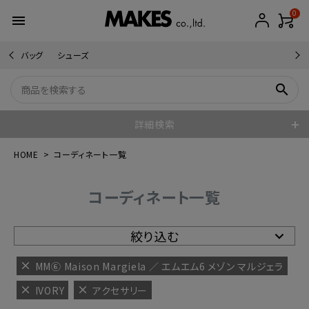
0
menu
バッグ
シューズ
search
詳細検索
HOME
コーディネート一覧
コーディネート一覧
絞り込む
MM⑥ Maison Margiela ／ エムエム6 メゾン マルジェラ
IVORY
アクセサリー