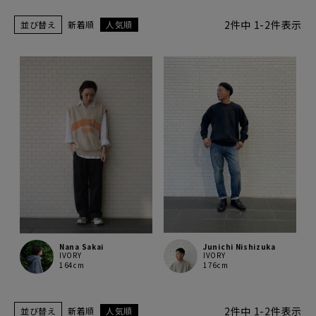
2
件中
1
-
2
件表示
並び替え
新着順
人気順
Junichi Nishizuka
Nana Sakai
IVORY
IVORY
176cm
164cm
2
件中
1
-
2
件表示
並び替え
新着順
人気順