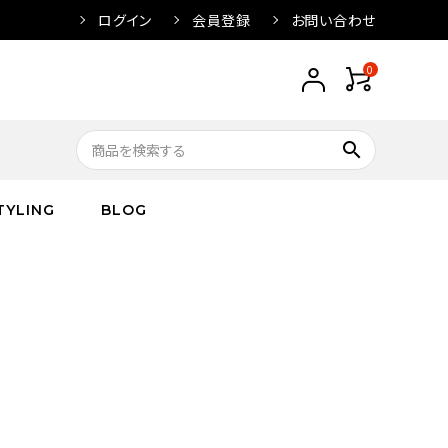
ログイン
会員登録
お問い合わせ
0
search
TYLING
BLOG
トップス
トップス
バス
arnation
ボトムス
ワンピース
フレグランス
IVORY
キッズ／ベビー
グッズ
キッズ／ベビー