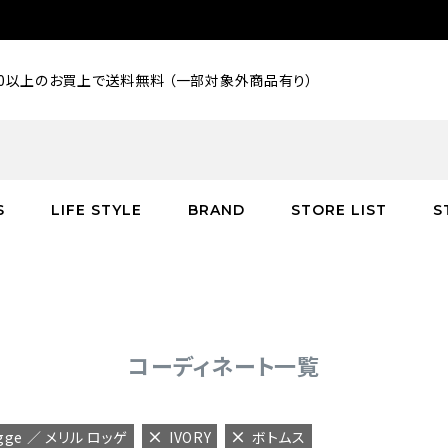
000以上のお買上で送料無料 （一部対象外商品有り）
S
LIFE STYLE
BRAND
STORE LIST
S
SALE
SALE
SALE
greenroom
アウター
アウター
インテリア／家具
burden
C
バッグ
シューズ
グッズ
バッグ
コーディネート一覧
ogge ／ メリル ロッゲ
IVORY
ボトムス