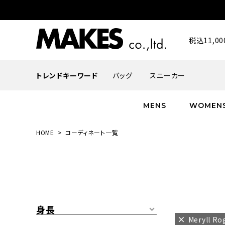
税込11,
トレンドキーワード
バッグ
スニーカー
MENS
WOMEN
HOME
コーディネート一覧
ALL
ALL
ALL
INFACES
NEW
NEW
NEW
ROMANTIQUE
帽子
ボトムス
グッズ
FLOWER
シューズ
帽子
身長
Meryll R