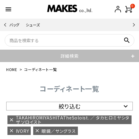
0
menu
バッグ
シューズ
search
詳細検索
HOME
コーディネート一覧
コーディネート一覧
絞り込む
TAKAHIROMIYASHITATheSoloist. ／ タカヒロミヤシタ
ザ ソロイスト
IVORY
眼鏡／サングラス