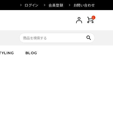
ログイン
会員登録
お問い合わせ
0
search
TYLING
BLOG
トップス
トップス
バス
arnation
ボトムス
ワンピース
フレグランス
IVORY
キッズ／ベビー
グッズ
キッズ／ベビー