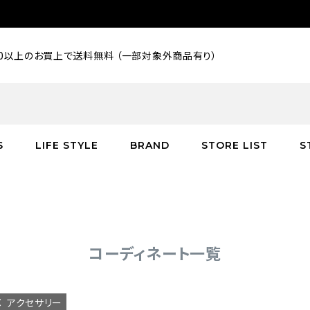
000以上のお買上で送料無料 （一部対象外商品有り）
S
LIFE STYLE
BRAND
STORE LIST
S
SALE
SALE
SALE
greenroom
アウター
アウター
インテリア／家具
burden
C
バッグ
シューズ
グッズ
バッグ
コーディネート一覧
アクセサリー