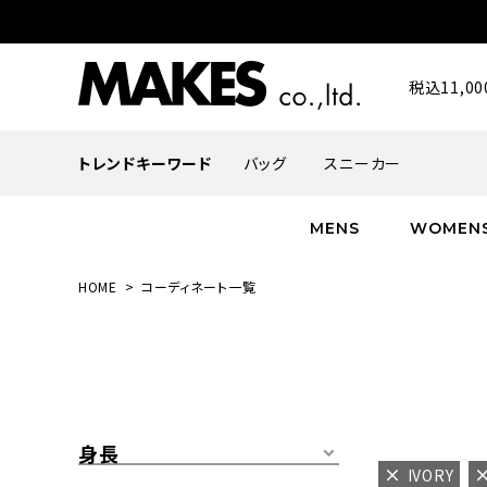
税込11,
トレンドキーワード
バッグ
スニーカー
MENS
WOMEN
HOME
コーディネート一覧
ALL
ALL
ALL
INFACES
NEW
NEW
NEW
ROMANTIQUE
帽子
ボトムス
グッズ
FLOWER
シューズ
帽子
身長
IVORY