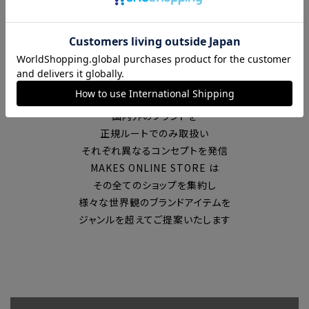
富山の中心エリアで現在7店舗の
セレクトショップを展開
国内外のブランドを
正規ルートでのみ取扱い
それぞれ異なるコンセプトを発信
MAKES ONLINE STORE は
その全てのショップを集約し
様々な世界観のブランドアイテムを
ジャンルを超えてご提案いたします