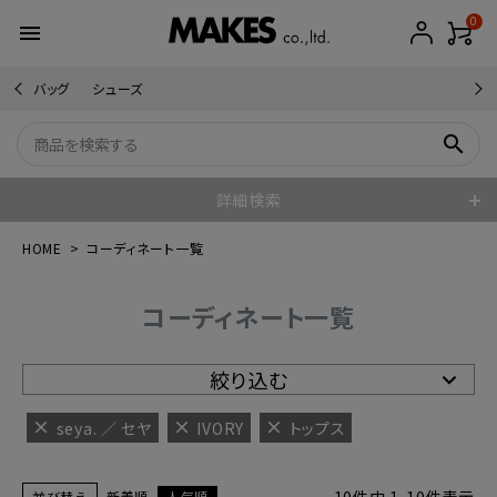
0
menu
バッグ
シューズ
search
詳細検索
HOME
コーディネート一覧
コーディネート一覧
絞り込む
seya. ／ セヤ
IVORY
トップス
並び替え
新着順
人気順