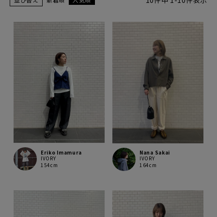
10
件中
1
-
10
件表示
Eriko Imamura
Nana Sakai
IVORY
IVORY
154cm
164cm