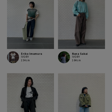
Eriko Imamura
Nana Sakai
IVORY
IVORY
154cm
164cm