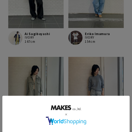
Eriko Imamura
Ai Sugibayashi
IVORY
IVORY
154cm
167cm