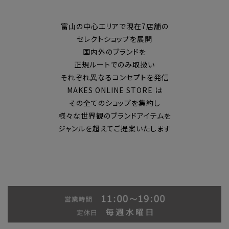
富山の中心エリアで現在7店舗の
セレクトショップを展開
国内外のブランドを
正規ルートでのみ取扱い
それぞれ異なるコンセプトを発信
MAKES ONLINE STORE は
その全てのショップを集約し
様々な世界観のブランドアイテムを
ジャンルを超えてご提案いたします