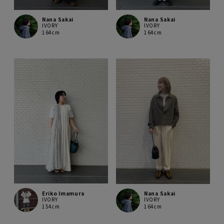
Nana Sakai
Nana Sakai
IVORY
IVORY
164cm
164cm
Eriko Imamura
Nana Sakai
IVORY
IVORY
154cm
164cm