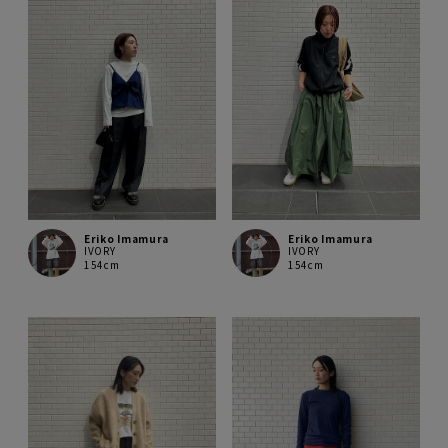
Eriko Imamura
Eriko Imamura
IVORY
IVORY
154cm
154cm