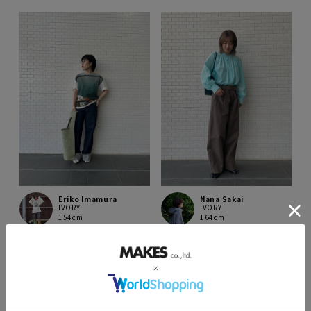
Eriko Imamura
Nana Sakai
IVORY
IVORY
154cm
164cm