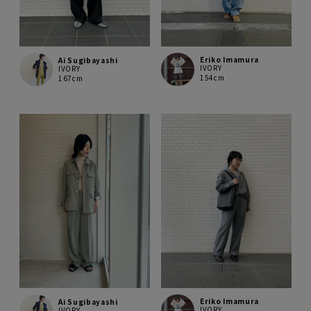
Eriko Imamura
Ai Sugibayashi
IVORY
IVORY
154cm
167cm
Eriko Imamura
Ai Sugibayashi
IVORY
IVORY