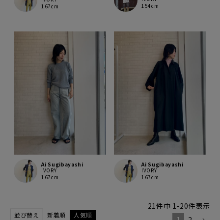
154cm
167cm
Ai Sugibayashi
Ai Sugibayashi
IVORY
IVORY
167cm
167cm
21
件中
1
-
20
件表示
並び替え
新着順
人気順
1
2