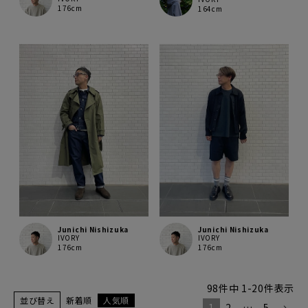
176cm
164cm
Junichi Nishizuka
Junichi Nishizuka
IVORY
IVORY
176cm
176cm
98
件中
1
-
20
件表示
並び替え
新着順
人気順
1
2
…
5