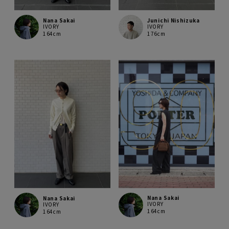
Nana Sakai
Junichi Nishizuka
IVORY
IVORY
164cm
176cm
Nana Sakai
Nana Sakai
IVORY
IVORY
164cm
164cm