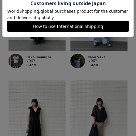
Eriko Imamura
Nana Sakai
IVORY
IVORY
154cm
164cm