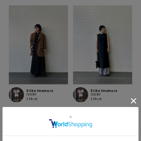
Eriko Imamura
Eriko Imamura
IVORY
IVORY
154cm
154cm