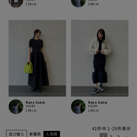
164cm
154cm
Nana Sakai
Nana Sakai
IVORY
IVORY
164cm
164cm
41
件中
1
-
20
件表示
並び替え
新着順
人気順
1
2
3