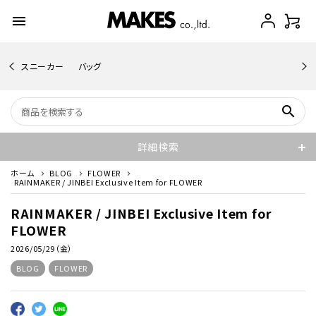
menu
スニーカー
バッグ
search
詳細検索
ホーム
BLOG
FLOWER
RAINMAKER / JINBEI Exclusive Item for FLOWER
RAINMAKER / JINBEI Exclusive Item for
FLOWER
2026/05/29（金）
BLOG
FLOWER