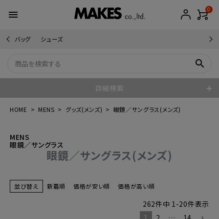
0
menu
バッグ
シューズ
search
詳細検索
HOME
MENS
グッズ(メンズ)
眼鏡／サングラス(メンズ)
MENS
眼鏡／サングラス
眼鏡／サングラス(メンズ)
並び替え
新着順
価格が安い順
価格が高い順
262
件中
1
-
20
件表示
1
2
…
14