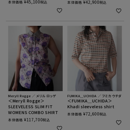
¥
45,100
¥
42,900
本体価格
税込
本体価格
税込
Meryll Rogge ／ メリル ロッゲ
FUMIKA＿UCHIDA ／ フミカ ウチダ
＜Meryll Rogge＞
＜FUMIKA＿UCHIDA＞
SLEEVELESS SLIM FIT
Khadi sleeveless shirt
WOMENS COMBO SHIRT
¥
72,600
本体価格
税込
¥
117,700
本体価格
税込