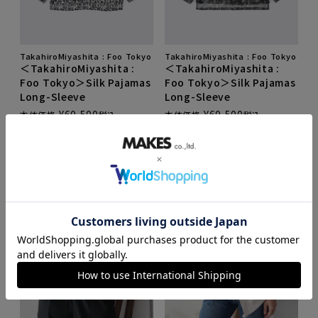
TakahiroMiyashita : Foo Tokyo
TakahiroMiyashita : Foo Tokyo
＜TakahiroMiyashita :
＜TakahiroMiyashita :
Foo Tokyo＞Silk Pajamas
Foo Tokyo＞Silk Pajamas
Long-Sleeve
Long-Sleeve
¥
60,500
¥
60,500
本体価格
税込
本体価格
税込