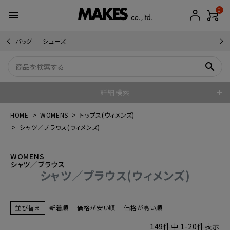
0
menu
バッグ
シューズ
search
詳細検索
HOME
WOMENS
トップス(ウィメンズ)
シャツ／ブラウス(ウィメンズ)
WOMENS
シャツ／ブラウス
シャツ／ブラウス(ウィメンズ)
並び替え
新着順
価格が安い順
価格が高い順
149
件中
1
-
20
件表示