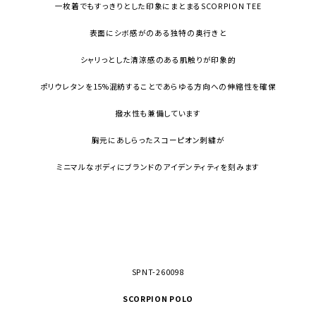
一枚着でもすっきりとした印象にまとまるSCORPION TEE
表面にシボ感がのある独特の奥行きと
シャリっとした清涼感のある肌触りが印象的
ポリウレタンを15%混紡することであらゆる方向への伸縮性を確保
撥水性も兼備しています
胸元にあしらったスコーピオン刺繍が
ミニマルなボディにブランドのアイデンティティを刻みます
SPNT-260098
SCORPION POLO