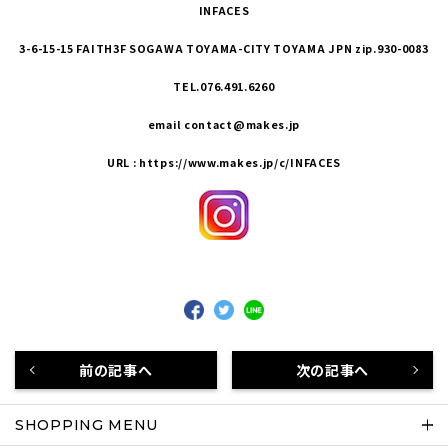
INFACES
3-6-15-15 FAITH3F SOGAWA TOYAMA-CITY TOYAMA JPN zip.930-0083
TEL.076.491.6260
email contact@makes.jp
URL :
https://www.makes.jp/c/INFACES
前の記事へ
次の記事へ
SHOPPING MENU