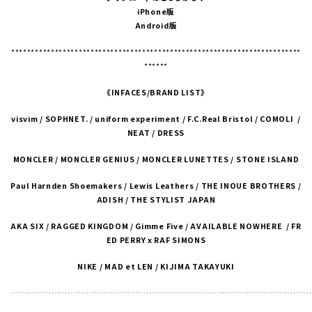
iPhone
版
Android
版
*************************************************************************
******
《INFACES/BRAND LIST》
visvim / SOPHNET. / uniform experiment / F.C.Real Bristol / COMOLI
/
NEAT / DRESS
MONCLER / MONCLER GENIUS / MONCLER LUNETTES / STONE ISLAND
Paul Harnden Shoemakers / Lewis Leathers / THE INOUE BROTHERS /
ADISH / THE STYLIST JAPAN
AKA SIX / RAGGED KINGDOM / Gimme Five / AVAILABLE NOWHERE
/ FR
ED PERRY x RAF SIMONS
NIKE / MAD et LEN / KIJIMA TAKAYUKI
……………………………………………………………………………………………………