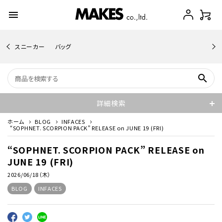
menu
スニーカー
バッグ
search
詳細検索
ホーム
BLOG
INFACES
“SOPHNET. SCORPION PACK” RELEASE on JUNE 19 (FRI)
“SOPHNET. SCORPION PACK” RELEASE on
JUNE 19 (FRI)
2026/06/18（木）
BLOG
INFACES