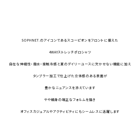
SOPHNET.のアイコンであるスコーピオンをフロントに据えた
4WAYストレッチポロシャツ
自在な伸縮性・撥水・接触冷感と夏のデイリーユースに欠かせない機能に加え
タンブラー加工で仕上げた立体感のある表面が
豊かなニュアンスを添えています
やや細身の端正なフォルムを描き
オフィスカジュアルやアクティビティにもシームレスに活躍します