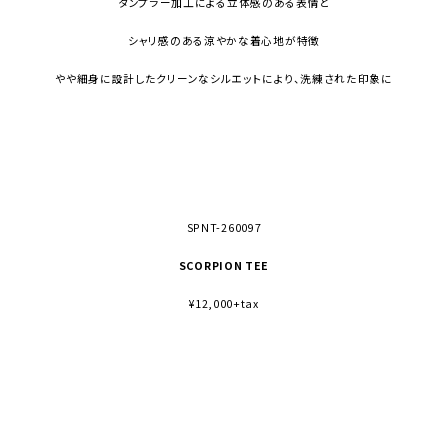
タンプラー加工による立体感のある表情と
シャリ感のある涼やかな着心地が特徴
やや細身に設計したクリーンなシルエットにより、洗練された印象に
SPNT-260097
SCORPION TEE
¥12,000+tax