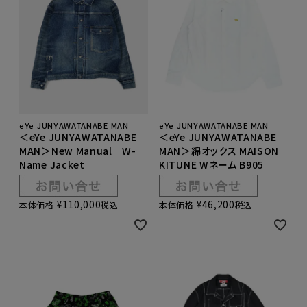
eYe JUNYAWATANABE MAN
eYe JUNYAWATANABE MAN
＜eYe JUNYAWATANABE
＜eYe JUNYAWATANABE
MAN＞New Manual W-
MAN＞綿オックス MAISON
Name Jacket
KITUNE Wネーム B905
¥
110,000
¥
46,200
本体価格
税込
本体価格
税込