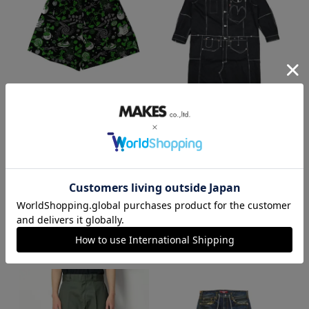
eYe JUNYAWATANABE MAN
eYe JUNYAWATANABE MAN
＜eYe JUNYAWATANABE
＜eYe JUNYAWATANABE
MAN＞綿ブロードプリント
MAN＞綿デニム Levi's Wネ
LOUSY LIVIN Wネームショー
ームコート
ツ
¥
149,600
本体価格
税込
¥
22,000
本体価格
税込