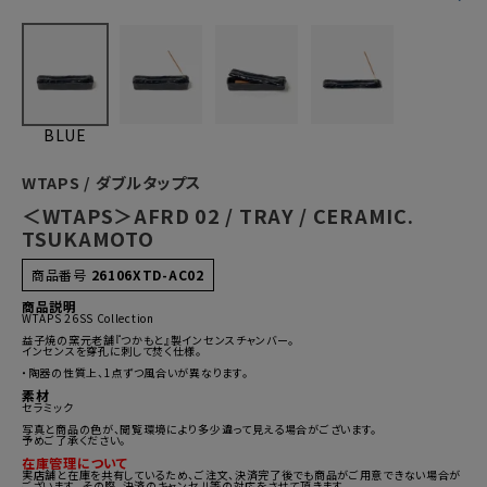
BLUE
WTAPS / ダブルタップス
＜WTAPS＞AFRD 02 / TRAY / CERAMIC.
TSUKAMOTO
商品番号
26106XTD-AC02
商品説明
WTAPS 26SS Collection
益子焼の窯元老舗『つかもと』製インセンスチャンバー。
インセンスを穿孔に刺して焚く仕様。
・陶器の性質上、1点ずつ風合いが異なります。
素材
セラミック
写真と商品の色が、閲覧環境により多少違って見える場合がございます。
予めご了承ください。
在庫管理について
実店舗と在庫を共有しているため、ご注文、決済完了後でも商品がご用意できない場合が
ございます。 その際、決済のキャンセル等の対応をさせて頂きます。