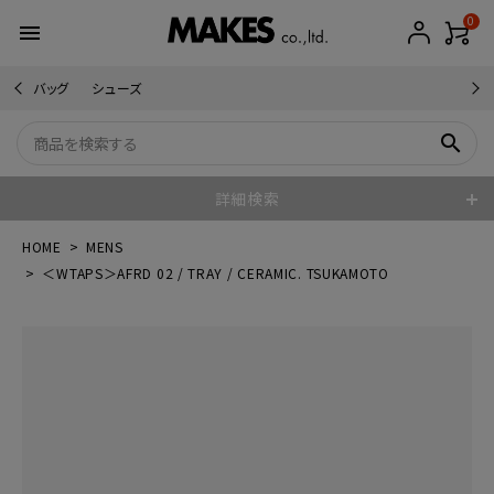
0
menu
バッグ
シューズ
search
詳細検索
HOME
MENS
＜WTAPS＞AFRD 02 / TRAY / CERAMIC. TSUKAMOTO