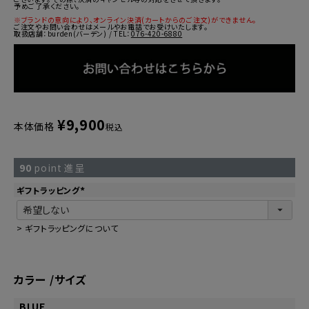
予めご了承ください。
※ブランドの意向により、オンライン決済(カートからのご注文)ができません。
ご注文やお問い合わせはメールやお電話でお受けいたします。
取扱店舗：burden(バーデン) / TEL：
076-420-6880
¥
9,900
本体価格
税込
90
point 進呈
ギフトラッピング
(
必
須
)
>
ギフトラッピングについて
カラー
サイズ
BLUE