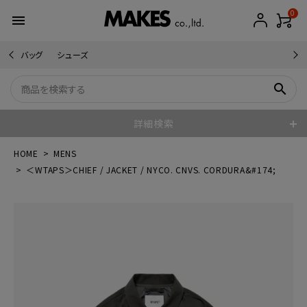
0
menu
バッグ
シューズ
search
詳細検索
HOME
MENS
＜WTAPS＞CHIEF / JACKET / NYCO. CNVS. CORDURA&#174;