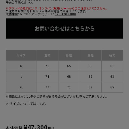
予めご了承ください。
※ブランドの意向により、オンライン決済(カートからのご注文)ができません。
ご注文やお問い合わせはメールやお電話でお受けいたします。
取扱店舗：burden(バーデン) / TEL：
076-420-6880
サイズ
着丈
身幅
肩幅
袖丈
M
71
65
55
61
L
74
68
57
63
XL
77
71
59
65
※商品によっては、多少の誤差がある場合がございます。予めご了承ください。
>
サイズについてはこちら
¥
47,300
本体価格
税込