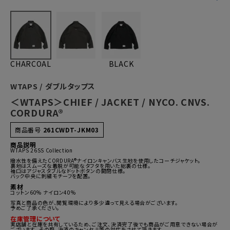
CHARCOAL
BLACK
WTAPS / ダブルタップス
＜WTAPS＞CHIEF / JACKET / NYCO. CNVS.
CORDURA®
商品番号
261CWDT-JKM03
商品説明
WTAPS 26SS Collection
撥水性を備えたCORDURA®ナイロンキャンバス生地を使用したコーチジャケット。
裏地はスムーズな着脱が可能なタフタを用いた総裏の仕様。
袖口はアジャスタブルなドットボタンの開閉仕様。
バック中央に刺繍モチーフを配置。
素材
コットン60% ナイロン40%
写真と商品の色が、閲覧環境により多少違って見える場合がございます。
予めご了承ください。
在庫管理について
実店舗と在庫を共有しているため、ご注文、決済完了後でも商品がご用意できない場合が
ございます。 その際、決済のキャンセル等の対応をさせて頂きます。