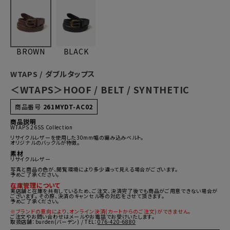
BROWN
BLACK
WTAPS / ダブルタップス
＜WTAPS＞HOOF / BELT / SYNTHETIC
商品番号
261MYDT-AC02
商品説明
WTAPS 26SS Collection
リサイクルレザーを使用した30mm幅の編み込みベルト。
オリジナルのバックルが特徴。
素材
リサイクルレザー
写真と商品の色が、閲覧環境により多少違って見える場合がございます。
予めご了承ください。
在庫管理について
実店舗と在庫を共有しているため、ご注文、決済完了後でも商品がご用意できない場合が
ございます。 その際、決済のキャンセル等の対応をさせて頂きます。
予めご了承ください。
※ブランドの意向により、オンライン決済(カートからのご注文)ができません。
ご注文やお問い合わせはメールやお電話でお受けいたします。
取扱店舗：burden(バーデン) / TEL：
076-420-6880