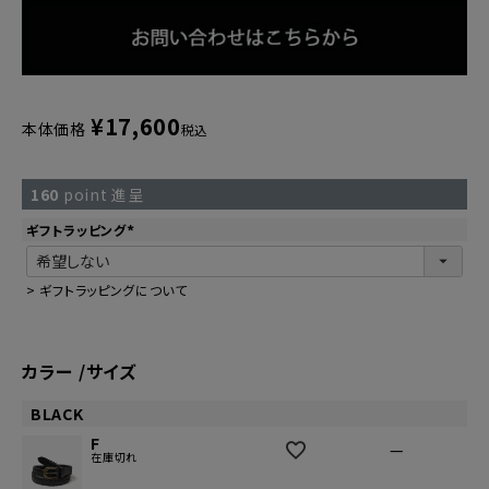
¥
17,600
本体価格
税込
160
point 進呈
ギフトラッピング
(
必
須
)
>
ギフトラッピングについて
カラー
サイズ
BLACK
F
—
在庫切れ