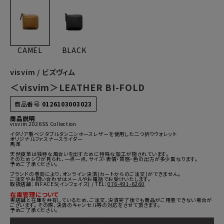
CAMEL
BLACK
visvim / ビズヴィム
＜visvim＞LEATHER BI-FOLD
商品番号
0126103003023
商品説明
visvim 2026SS Collection
イタリア製ベジタブルタンニンホースレザーを使用した二つ折りウォレット
オリジナルファスナースライダー
馬革
天然皮革は独特な風合いを出すために特殊な加工が施されています。
そのためシワが見られ、一点一点、サイズ・表情・質感・色の出方が多少異なります。
予めご了承ください。
ブランドの意向により、オンライン決済(カートからのご注文)ができません。
ご注文やお問い合わせはメールやお電話でお受けいたします。
取扱店舗：INFACES(インフェイズ) / TEL：
076-491-6260
在庫管理について
実店舗と在庫を共有しているため、ご注文、決済完了後でも商品がご用意できない場合が
ございます。 その際、決済のキャンセル等の対応をさせて頂きます。
予めご了承ください。