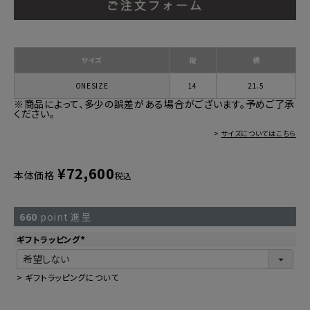
サイズ
縦
横
ONESIZE
14
21.5
※商品によって、多少の誤差がある場合がございます。予めご了承
ください。
>
サイズについてはこちら
¥
72,600
本体価格
税込
660
point 進呈
ギフトラッピング
(
必
須
)
>
ギフトラッピングについて