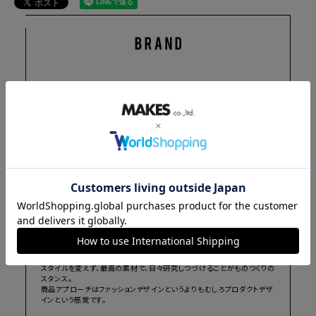
visvim ／ ビズヴィム
デザイナー：中村 ヒロキ
フットウェアを中心にウェアからアクセサリーなどに至るプロダクトを展
開。
コンセプトは「作り込んでいるけど、ベーシック」
着やすいものや、履きやすいものを重要視し機能性を求めています。
スタイルを変えず、最高の素材で、日々研究しつづけることがものつくりの
スタンス。
商品アプローチはファッションデザインというよりもむしろプロダクトデザ
インという感覚です。