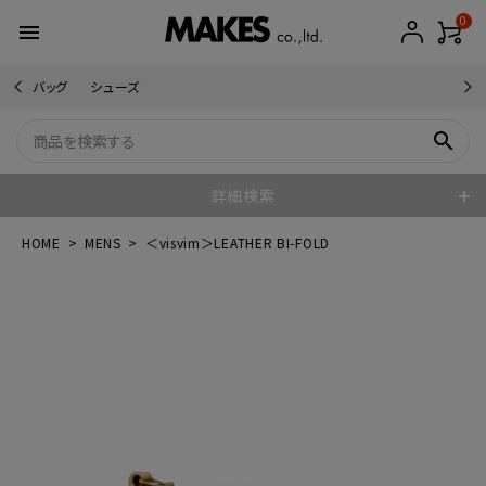
0
menu
バッグ
シューズ
search
詳細検索
HOME
MENS
＜visvim＞LEATHER BI-FOLD