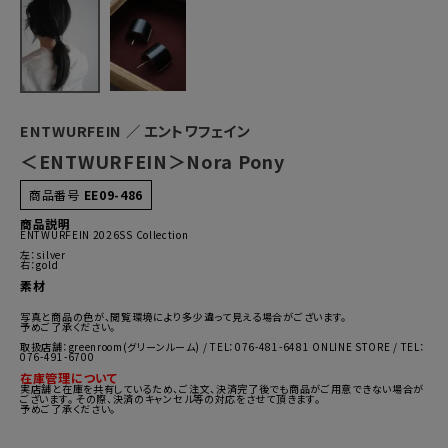
ENTWURFEIN ／ エントワフェイン
＜ENTWURFEIN＞Nora Pony
商品番号
EE09-486
商品説明
ENTWURFEIN 2026SS Collection
左：silver
右：gold
素材
写真と商品の色が、閲覧環境により多少違って見える場合がございます。
予めご了承ください。
取扱店舗：greenroom(グリーンルーム) / TEL：076-481-6481 ONLINE STORE / TEL：
076-491-6700
在庫管理について
実店舗と在庫を共有しているため、ご注文、決済完了後でも商品がご用意できない場合が
ございます。 その際、決済のキャンセル等の対応をさせて頂きます。
予めご了承ください。