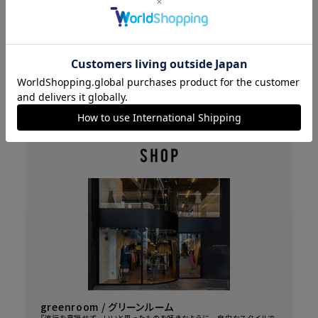
を組み合わせた造語。 オートクチュールラインとして今後も継続予定の
シノナグモが油絵を描いていくイメージに対し、エントワフェインは「美し
いデッサンが無ければ油絵も完成しない」というコンセプトで、オートクチ
ュールを表現するにあたり大切な役割を担います。
BRAND I
greenroom / グリーンルーム
『流行を意識せず いいと思ったものを好きなように 自由なスタイルで