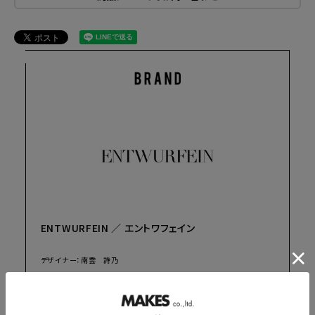
ENTWURFEIN ／ エントワフェイン
デザイナー：南雲 詩乃
2019年秋冬にスタートしたハットブランド「Shinonagumo(シノナグ
モ）」が、2022年春夏より「ENTWURFEIN（エントワフェイン）」プレタポ
ルテラインを始動。 「ENTWURFEIN（エントワフェイン）」はドイツ語でデ
ッサンや設計図を意味する「ENTWURF」に、英語の「the」にあたる「ein」