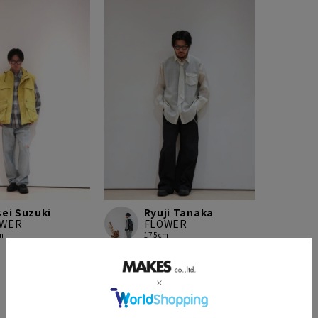
sei Suzuki
Ryuji Tanaka
OWER
FLOWER
m
175cm