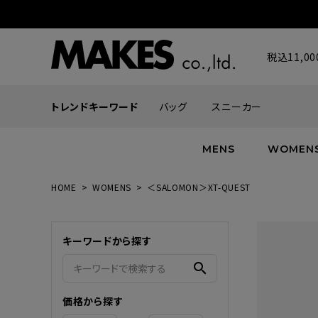
税込11,
トレンドキーワード
バッグ
スニーカー
MENS
WOMEN
HOME
WOMENS
＜SALOMON＞XT-QUEST
ALL
ALL
ALL
INFACES
NEW
NEW
NEW
ROMANTIQUE
キーワードから探す
帽子
ボトムス
グッズ
FLOWER
シューズ
帽子
search
価格から探す