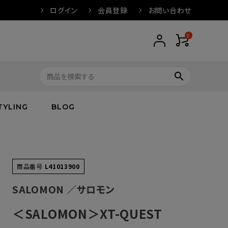
ログイン
会員登録
お問い合わせ
0
search
TYLING
BLOG
トップス
トップス
バス
arnation
ボトムス
ワンピース
フレグランス
IVORY
商品番号
L41013900
キッズ／ベビー
グッズ
キッズ／ベビー
SALOMON ／サロモン
＜SALOMON＞XT-QUEST