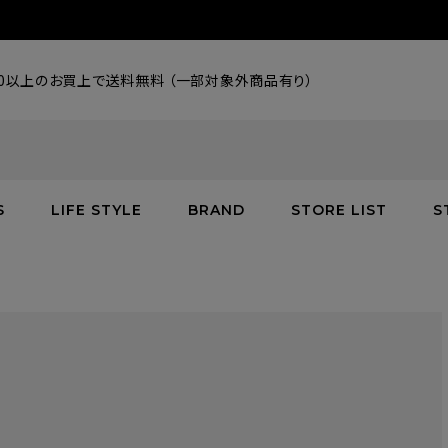
000以上のお買上で送料無料 （一部対象外商品有り）
S
LIFE STYLE
BRAND
STORE LIST
S
SALE
SALE
SALE
greenroom
アウター
アウター
インテリア／家具
burden
C
バッグ
シューズ
グッズ
バッグ