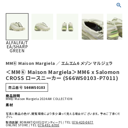
ALFALFA/T
EA/SHARP
GREEN
MM⑥ Maison Margiela ／ エムエム6 メゾン マルジェラ
＜MM⑥ Maison Margiela＞MM6 x Salomon
CROSS ロースニーカー (S66WS0103-P7011)
商品番号
S66WS0103
商品説明
MM⑥ Maison Margiela 2024AW COLLECTION
素材
写真と商品の色が、閲覧環境により多少違って見える場合がございます。 予めご了承くだ
さい。
取扱店舗：ROMANTIQUE(ロマンティーク) / TEL：
076-420-0677
ONLINE STORE / TEL：
076-491-6700