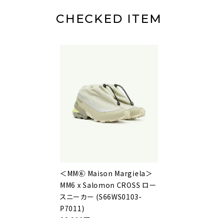
CHECKED ITEM
＜MM⑥ Maison Margiela＞
MM6 x Salomon CROSS ロー
スニーカー (S66WS0103-
P7011)